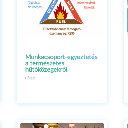
Munkacsoport-egyeztetés
a természetes
hűtőközegekről
HÍREK
E