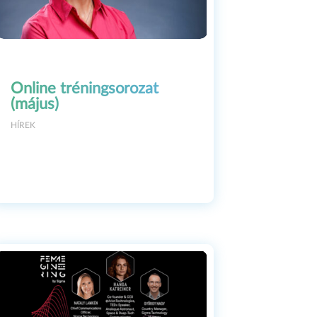
Online tréningsorozat
(május)
k
HÍREK