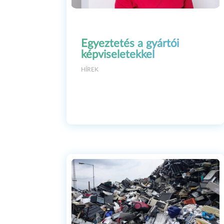
starring in a romantic fi
Finally, I decided that onc
hearts, Oscar statuettes, 
Egyeztetés a gyártói
and, of course, professio
képviseletekkel
this was a great idea, a g
HÍREK
happened! Finally, APPLiA
broadened the topic of th
film alongside Paolo. The
was shortlisted in the to
Barnabás Tóth. Like Barna