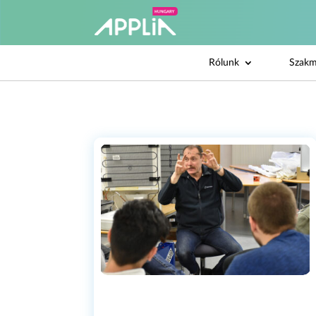
Rólunk
Szakm
(WHI
DI