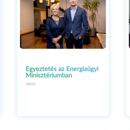
zze meg
online az Oscar-jelö
magyar rövidfilmet!
Egyeztetés az Energiaügyi
Minisztériumban
HÍREK