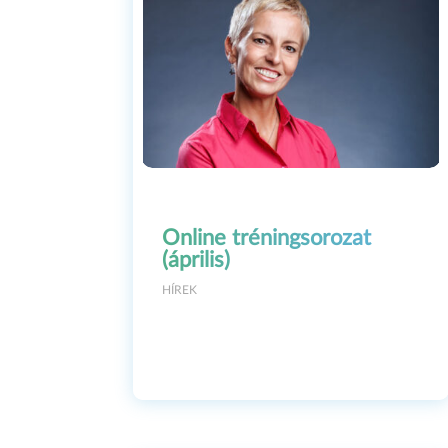
Né
Online tréningsorozat
(április)
HÍREK