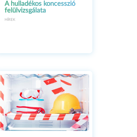
A hulladékos koncesszió
felülvizsgálata
ea Osvárt in the
HÍREK
nt role in 2018.
calls how