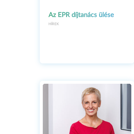
One beautiful autumn day 
Az EPR díjtanács ülése
among the many official an
HÍREK
film director called Barna
enclosed a draft script fo
thoughts raced. I liked t
few days later we were alr
believed that this whole 
Hungary, and even persuad
to appear in it. To which
the Oscar trophy represent
the film if Paolo and APPL
how I could “sell” a roman
European, strictly profess
worded again at least ten
indicated that he really l
by video conference. Grea