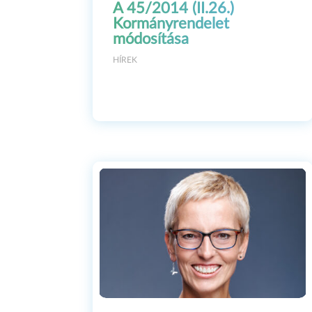
A 45/2014 (II.26.)
Kormányrendelet
The Chuchotage 
módosítása
lead role, in t
HÍREK
Fanni Mész
the relati
Chuchotage