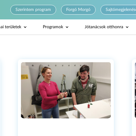
Szerintem program
Forgó Morgó
Sajtómegjelenés
ai területek
Programok
Jótanácsok otthonra
CHUCHOTAG
SPERING), O
VINE SYMBI