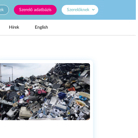
ek
Szerelő adatbázis
Szerelőknek
Hírek
English
E
R THE
OSIS