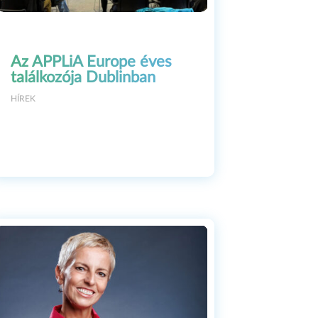
nce professionals. Hmm…
ed the presentation with
he film), Paolo’s photos,
Az APPLiA Europe éves
much the whole time that
találkozója Dublinban
 And it actually
HÍREK
d financially. We
Korrina starred in the
ternational awards and
tage… by director