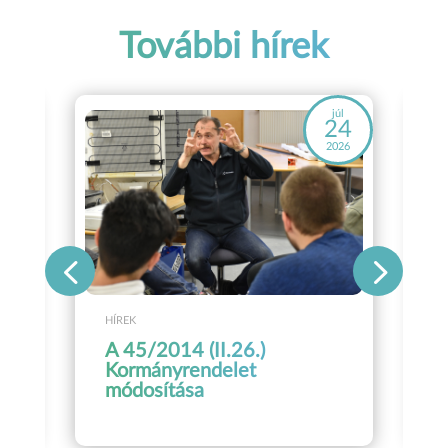
További hírek
áj
júl
8
24
26
2026
HÍREK
A 45/2014 (II.26.)
Kormányrendelet
módosítása