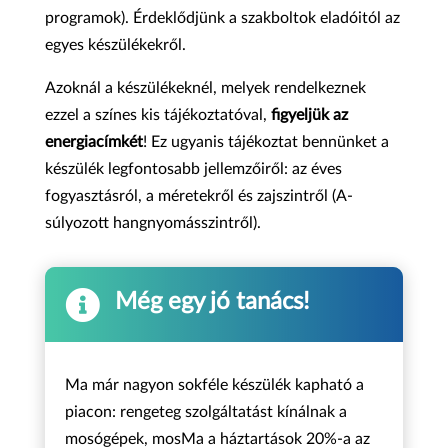
programok). Érdeklődjünk a szakboltok eladóitól az
egyes készülékekről.
Azoknál a készülékeknél, melyek rendelkeznek
ezzel a színes kis tájékoztatóval,
figyeljük az
energiacímkét
! Ez ugyanis tájékoztat bennünket a
készülék legfontosabb jellemzőiről: az éves
fogyasztásról, a méretekről és zajszintről (A-
súlyozott hangnyomásszintről).

Még egy jó tanács!
Ma már nagyon sokféle készülék kapható a
piacon: rengeteg szolgáltatást kínálnak a
mosógépek, mosMa a háztartások 20%-a az