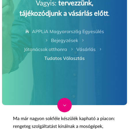
Vagyis:
tervezzünk,
tájékozódjunk a vásárlás előtt
.
APPLiA Magyarország Egyesülés
Bejegyzések
5
5
Jótanácsok otthonra
Vásárlás
5
5
Tudatos Választás
3
Ma már nagyon sokféle készülék kapható a piacon:
rengeteg szolgáltatást kínálnak a mosógépek,