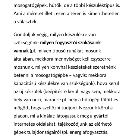
mosogatógépek, hűtők, de a többi készüléktípus is.
Ami a méretet illeti, ezen a téren is kimeríthetetlen
a választék.
Gondoljuk végig, milyen készülékre van
szükségünk:
milyen fogyasztói szokásaink
vannak
(pl. milyen típusú ruhákat mosunk
általában, mekkora mennyiséget kell egyszerre
mosnunk, milyen konyhai készleteket szeretnénk
betenni a mosogatógépbe – vagyis: mekkora
kapacitású készülékre van szükségünk), hova kerül
az új készülék (beépítésre kerül, vagy sem, mekkora
hely van neki, marad-e pl. hely a hűtőgép fölött és
mögött, hogy szellőzni tudjon). Nézzünk körül a
piacon, mi a kínálat: látogassuk meg a gyártói
internetes oldalakat, tájékozódjunk az elérhető
gépek tulajdonságairól (pl. energiafogyasztás,