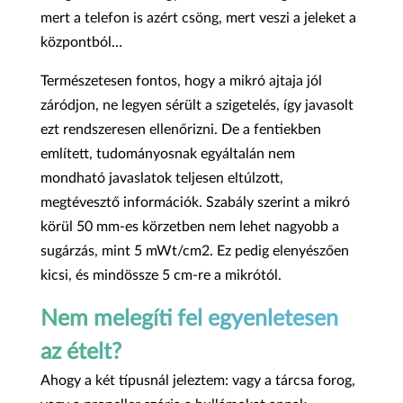
mert a telefon is azért csöng, mert veszi a jeleket a
központból…
Természetesen fontos, hogy a mikró ajtaja jól
záródjon, ne legyen sérült a szigetelés, így javasolt
ezt rendszeresen ellenőrizni. De a fentiekben
említett, tudományosnak egyáltalán nem
mondható javaslatok teljesen eltúlzott,
megtévesztő információk. Szabály szerint a mikró
körül 50 mm-es körzetben nem lehet nagyobb a
sugárzás, mint 5 mWt/cm2. Ez pedig elenyészően
kicsi, és mindössze 5 cm-re a mikrótól.
Nem melegíti fel egyenletesen
az ételt?
Ahogy a két típusnál jeleztem: vagy a tárcsa forog,