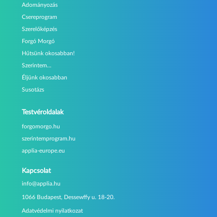
Adományozás
Csereprogram
Szerelőképzés
Forgó Morgó
Hűtsünk okosabban!
Szerintem…
Éljünk okosabban
Susotázs
Testvéroldalak
forgomorgo.hu
szerintemprogram.hu
applia-europe.eu
Kapcsolat
info@applia.hu
1066 Budapest, Dessewffy u. 18-20.
Adatvédelmi nyilatkozat