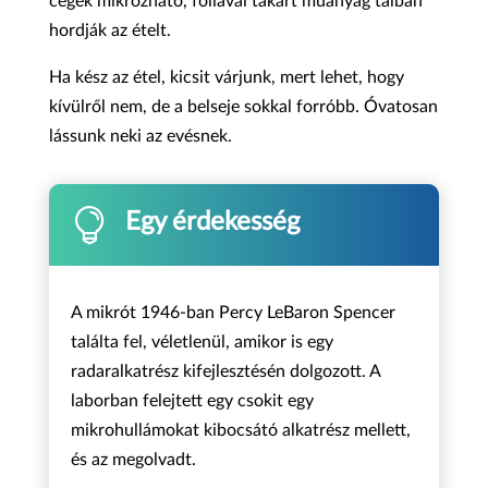
cégek mikrózható, fóliával takart műanyag tálban
hordják az ételt.
Ha kész az étel, kicsit várjunk, mert lehet, hogy
kívülről nem, de a belseje sokkal forróbb. Óvatosan
lássunk neki az evésnek.

Egy érdekesség
A mikrót 1946-ban Percy LeBaron Spencer
találta fel, véletlenül, amikor is egy
radaralkatrész kifejlesztésén dolgozott. A
laborban felejtett egy csokit egy
mikrohullámokat kibocsátó alkatrész mellett,
és az megolvadt.