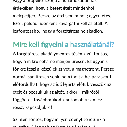
vagy a propeller szórja a hullámokat annak
érdekében, hogy a betett ételt mindenhol
melegedjen. Persze az étel sem mindig egyenletes.
Ezért például időnként kavargatni kell az ételt. A
legfontosabb, hogy a forgótárcsa ne akadjon.
Mire kell figyelni a használatánál?
A forgótárcsa akadálymentesítésén kívül fontos,
hogy a mikró soha ne menjen üresen. Ez ugyanis
tönkre teszi a készülék szívét, a magnetront. Persze
normálisan üresen senki nem indítja be, az viszont
előfordulhat, hogy az idő lejárta előtt kivesszük az
ételt és becsukjuk az ajtót, akkor – mikrótól
függően – továbbműködik automatikusan. Ez
rossz, kapcsoljuk ki!
Szintén fontos, hogy milyen edényt tehetünk a