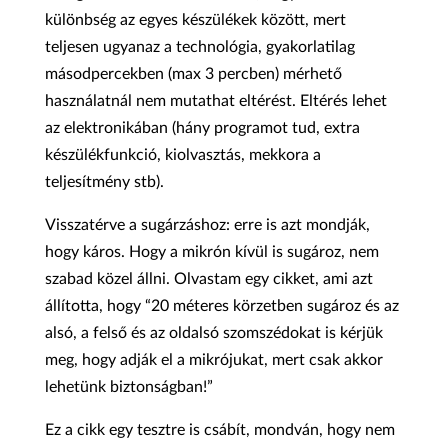
különbség az egyes készülékek között, mert
teljesen ugyanaz a technológia, gyakorlatilag
másodpercekben (max 3 percben) mérhető
használatnál nem mutathat eltérést. Eltérés lehet
az elektronikában (hány programot tud, extra
készülékfunkció, kiolvasztás, mekkora a
teljesítmény stb).
Visszatérve a sugárzáshoz: erre is azt mondják,
hogy káros. Hogy a mikrón kívül is sugároz, nem
szabad közel állni. Olvastam egy cikket, ami azt
állította, hogy “20 méteres körzetben sugároz és az
alsó, a felső és az oldalsó szomszédokat is kérjük
meg, hogy adják el a mikrójukat, mert csak akkor
lehetünk biztonságban!”
Ez a cikk egy tesztre is csábít, mondván, hogy nem