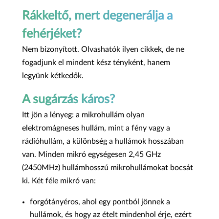
Rákkeltő, mert degenerálja a
fehérjéket?
Nem bizonyított. Olvashatók ilyen cikkek, de ne
fogadjunk el mindent kész tényként, hanem
legyünk kétkedők.
A sugárzás káros?
Itt jön a lényeg: a mikrohullám olyan
elektromágneses hullám, mint a fény vagy a
rádióhullám, a különbség a hullámok hosszában
van. Minden mikró egységesen 2,45 GHz
(2450MHz) hullámhosszú mikrohullámokat bocsát
ki. Két féle mikró van:
forgótányéros, ahol egy pontból jönnek a
hullámok, és hogy az ételt mindenhol érje, ezért