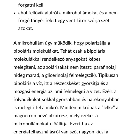
forgatni kell,
ahol fellövik alulról a mikrohullámokat és a nem
forgó tányér felett egy ventilátor szórja szét
azokat.
A mikrohullám úgy működik, hogy polarizálja a
bipoláris molekulákat. Tehát csak a bipoláris
molekulákkal rendelkező anyagokat képes
melegíteni, az apolárisakat nem (teszt: parafinolaj
hideg marad, a glicerinolaj felmelegszik). Tipikusan
bipoláris a víz, itt a részecskéket gyorsítja és a
mozgási energia az, ami felmelegíti a vizet. Ezért a
folyadékokat sokkal gyorsabban és hatékonyabban
is melegíti fel a mikró. Minden mikrónak a “lelke” a
magnetron nevű alkatrész, mely ezeket a
mikrohullámokat előállítja. Ezért ha az
energiafelhasználásról van szó, nagyon kicsi a