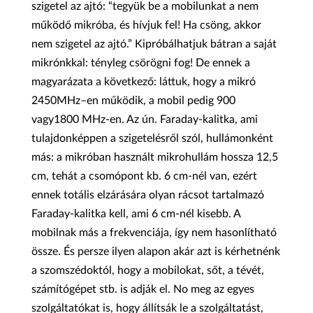
szigetel az ajtó: “tegyük be a mobilunkat a nem
működő mikróba, és hívjuk fel! Ha csöng, akkor
nem szigetel az ajtó.” Kipróbálhatjuk bátran a saját
mikrónkkal: tényleg csörögni fog! De ennek a
magyarázata a következő: láttuk, hogy a mikró
2450MHz–en működik, a mobil pedig 900
vagy1800 MHz-en. Az ún. Faraday-kalitka, ami
tulajdonképpen a szigetelésről szól, hullámonként
más: a mikróban használt mikrohullám hossza 12,5
cm, tehát a csomópont kb. 6 cm-nél van, ezért
ennek totális elzárására olyan rácsot tartalmazó
Faraday-kalitka kell, ami 6 cm-nél kisebb. A
mobilnak más a frekvenciája, így nem hasonlítható
össze. És persze ilyen alapon akár azt is kérhetnénk
a szomszédoktól, hogy a mobilokat, sőt, a tévét,
számítógépet stb. is adják el. No meg az egyes
szolgáltatókat is, hogy állítsák le a szolgáltatást,