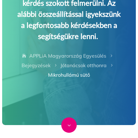
kérdés szokott felmerülni. Az
alábbi összeállítással igyekszünk
a legfontosabb kérdésekben a
segítségükre lenni.
APPLiA Magyarország Egyesülés
5
Bejegyzések
Jótanácsok otthonra
5
5
Mikrohullámú sütő
3