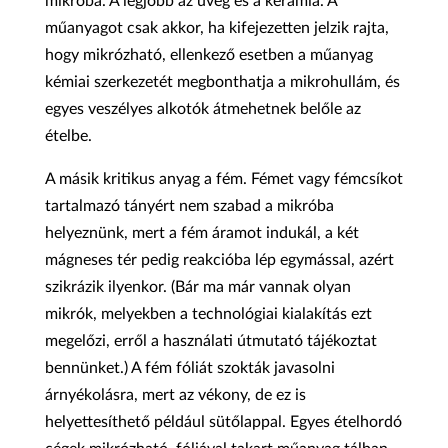
mikróba. A legjobb az üveg és a kerámia. A
műanyagot csak akkor, ha kifejezetten jelzik rajta,
hogy mikrózható, ellenkező esetben a műanyag
kémiai szerkezetét megbonthatja a mikrohullám, és
egyes veszélyes alkotók átmehetnek belőle az
ételbe.
A másik kritikus anyag a fém. Fémet vagy fémcsíkot
tartalmazó tányért nem szabad a mikróba
helyeznünk, mert a fém áramot indukál, a két
mágneses tér pedig reakcióba lép egymással, azért
szikrázik ilyenkor. (Bár ma már vannak olyan
mikrók, melyekben a technológiai kialakítás ezt
megelőzi, erről a használati útmutató tájékoztat
bennünket.) A fém fóliát szokták javasolni
árnyékolásra, mert az vékony, de ez is
helyettesíthető például sütőlappal. Egyes ételhordó