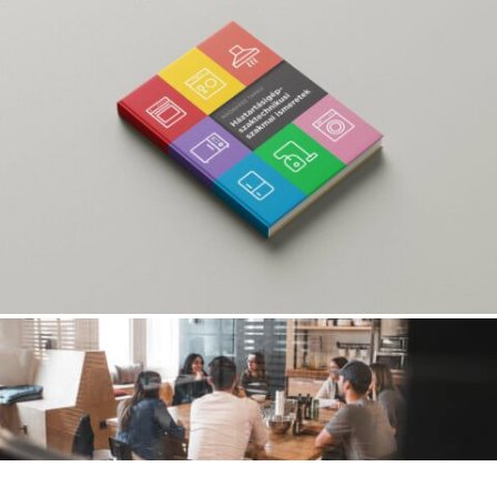
további szolgáltatások igénybe vételére is. A
“Képzés csomag” havi díja 5.000 Ft, amely
rendszeres tájékoztatást tartalmaz az aktuális jogi
és szakmai krédésekben, valamint éves szintű
szerelői tanfolyamot is magában foglal. (Részletek
alább.)