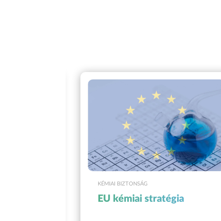
AI BIZTONSÁG
KÉMIAI BIZTONSÁG
k
EU kémiai stratégia