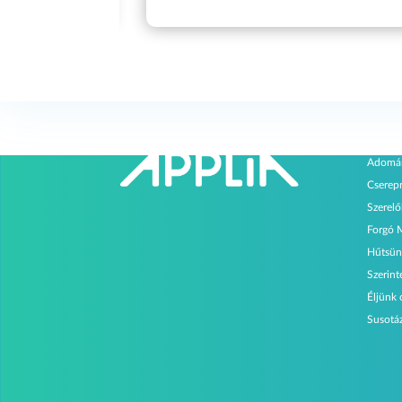
Progr
Adomá
Cserep
Szerel
Forgó 
Hűtsün
Szerin
Éljünk
Susotá