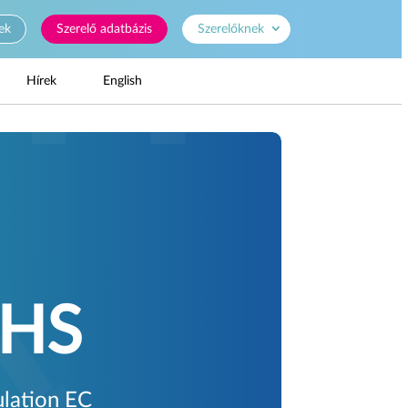
ek
Szerelő adatbázis
Szerelőknek
Hírek
English
OHS
ulation EC