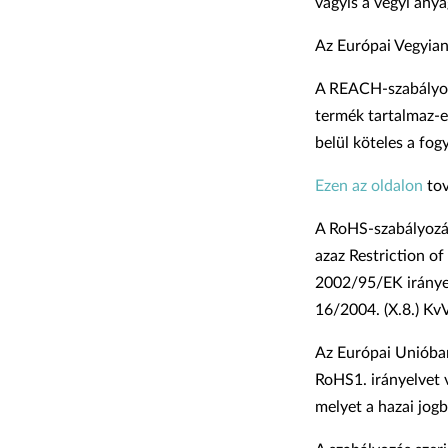
vagyis a vegyi anya
Az Európai Vegyian
A REACH-szabályo
termék tartalmaz-e
belül köteles a fog
Ezen az oldalon
tov
A RoHS-szabályozás
azaz Restriction o
2002/95/EK irányel
16/2004. (X.8.) KvV
Az Európai Unióban 
RoHS1. irányelvet 
melyet a hazai jogb