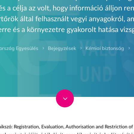
s a célja az volt, hogy információ álljon re
tőrök által felhasznált vegyi anyagokról, 
re és a környezetre gyakorolt hatása vizs
rszág Egyesülés
Bejegyzések
Kémiai biztonság
5
5
5
3
szó: Registration, Evaluation, Authorisation and Restriction of