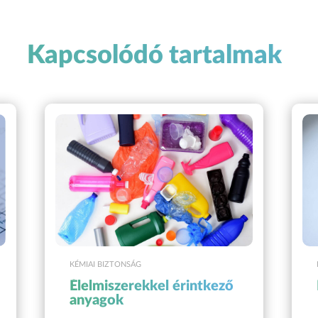
Kapcsolódó tartalmak
KÉMIAI BIZTONSÁG
Élelmiszerekkel érintkező
anyagok