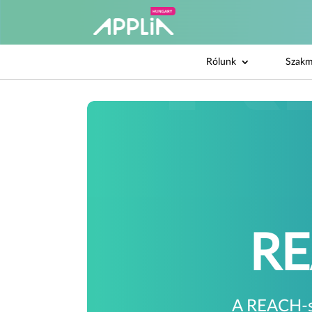
Rólunk
Szakm
R
A REACH-sz