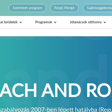
Szerintem program
Forgó Morgó
Sajtómegjelenés
ai területek
Programok
Jótanácsok otthonra
EACH AND R
abályozás 2007-ben lépett hatályba (Reg