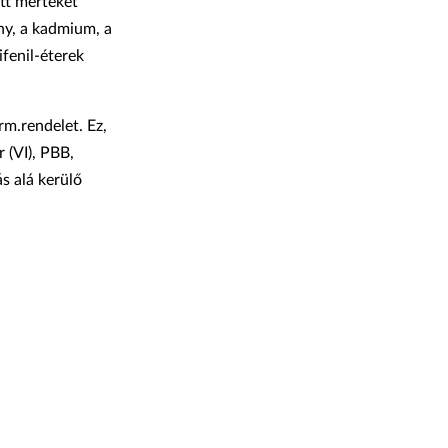
tt mértéket
ny, a kadmium, a
ifenil-éterek
m.rendelet. Ez,
 (VI), PBB,
s alá kerülő