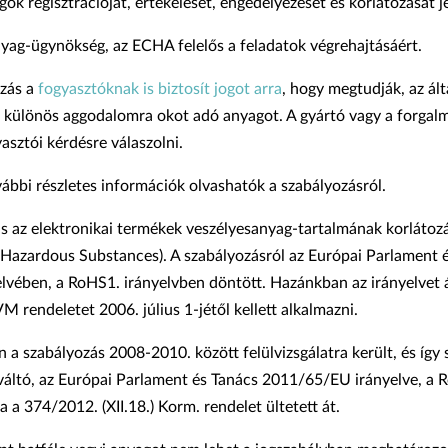
gok regisztrációját, értékelését, engedélyezését és korlátozását je
yag-ügynökség, az ECHA felelős a feladatok végrehajtásáért.
zás a
fogyasztóknak is biztosít jogot arra
, hogy megtudják, az ált
 különös aggodalomra okot adó anyagot. A gyártó vagy a forga
yasztói kérdésre válaszolni.
ábbi részletes információk olvashatók a szabályozásról.
 az elektronikai termékek veszélyesanyag-tartalmának korlátozá
f Hazardous Substances). A szabályozásról az Európai Parlament 
vében, a RoHS1. irányelvben döntött. Hazánkban az irányelvet 
M rendeletet 2006. július 1-jétől kellett alkalmazni.
a szabályozás 2008-2010. között felülvizsgálatra került, és így 
váltó, az Európai Parlament és Tanács 2011/65/EU irányelve, a R
a a 374/2012. (XII.18.) Korm. rendelet ültetett át.