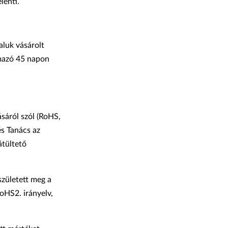
lenti.
aluk vásárolt
lmazó 45 napon
sáról szól (RoHS,
és Tanács az
átültető
született meg a
oHS2. irányelv,