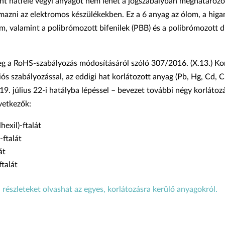
int hatféle vegyi anyagot nem lehet a jogszabályban meghatározo
azni az elektromos készülékekben. Ez a 6 anyag az ólom, a higa
m, valamint a polibrómozott bifenilek (PBB) és a polibrómozott d
g a RoHS-szabályozás módosításáról szóló 307/2016. (X.13.) Kor
s szabályozással, az eddigi hat korlátozott anyag (Pb, Hg, Cd, Cr
9. július 22-i hatályba lépéssel – bevezet további négy korlátozá
vetkezők:
hexil)-ftalát
-ftalát
át
ftalát
 részleteket olvashat az egyes, korlátozásra kerülő anyagokról.