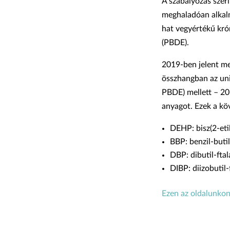
A szabályozás szer
meghaladóan alkalm
hat vegyértékű kró
(PBDE).
2019-ben jelent me
összhangban az unió
PBDE) mellett – 201
anyagot. Ezek a kö
DEHP: bisz(2-etil
BBP: benzil-butil
DBP: dibutil-ftal
DIBP: diizobutil-
Ezen az oldalunkon