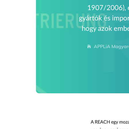
1907/2006), é
gyártók és impor
hogy azok ember
APPLiA Magyaro
A REACH egy mozaik