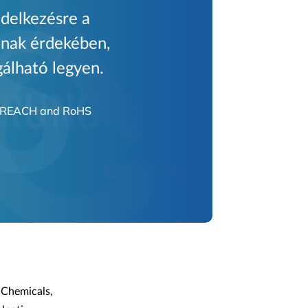
ndelkezésre a
annak érdekében,
gálható legyen.
REACH and RoHS
 Chemicals,