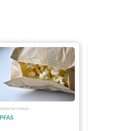
KÉMIAI BIZTONSÁG
E-HULLADÉKOK
,
KÉ
PFAS
Fluortarta
hűtőközeg