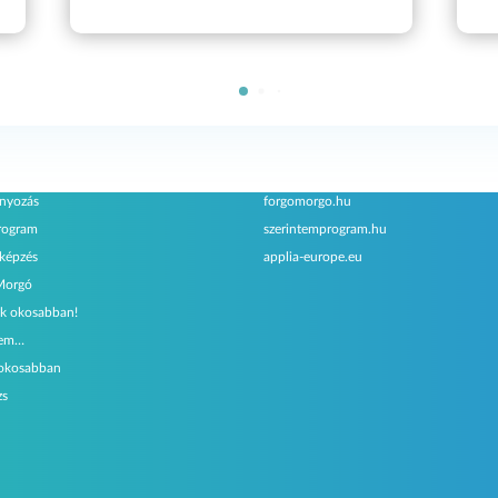
amjaink
Testvéroldalak
nyozás
forgomorgo.hu
rogram
szerintemprogram.hu
őképzés
applia-europe.eu
Morgó
k okosabban!
tem…
 okosabban
zs