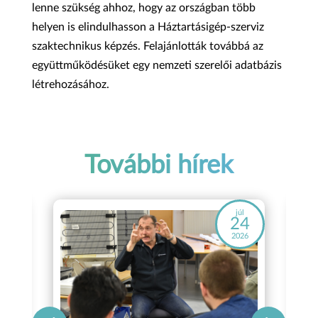
lenne szükség ahhoz, hogy az országban több
helyen is elindulhasson a Háztartásigép-szerviz
szaktechnikus képzés. Felajánlották továbbá az
együttműködésüket egy nemzeti szerelői adatbázis
létrehozásához.
További hírek
áj
júl
8
24
26
2026