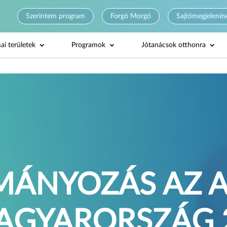
Szerintem program
Forgó Morgó
Sajtómegjelenés
ai területek
Programok
Jótanácsok otthonra
ÁNYOZÁS AZ A
AGYARORSZÁG 2