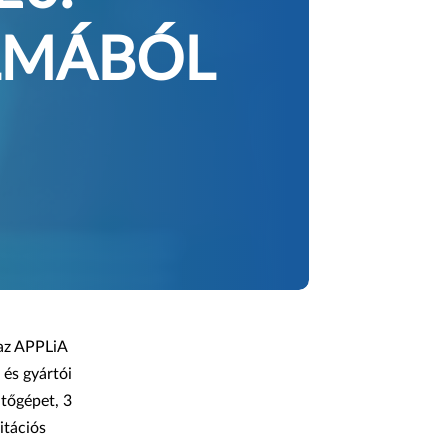
LMÁBÓL
 az APPLiA
 és gyártói
tőgépet, 3
itációs