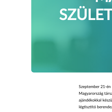
SZÜLE
Szeptember 21-én é
Magyarország társa
ajándékokkal készü
légtisztító berend