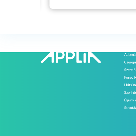
Progr
Adomá
Cserep
Szerel
Forgó 
Hűtsün
Szerin
Éljünk
Susotá