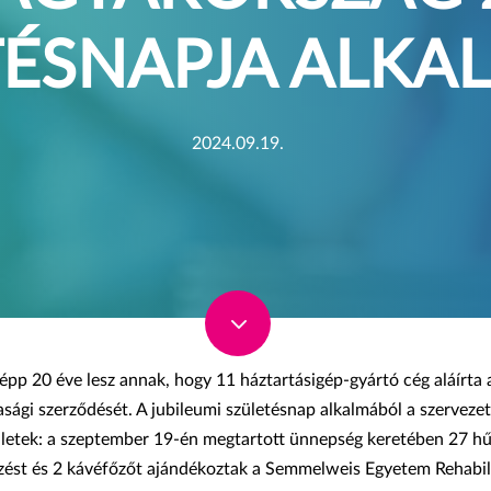
TÉSNAPJA ALKA
2024.09.19.
3
pp 20 éve lesz annak, hogy 11 háztartásigép-gyártó cég aláírta
sági szerződését. A jubileumi születésnap alkalmából a szervezet
letek: a szeptember 19-én megtartott ünnepség keretében 27 hű
ezést és 2 kávéfőzőt ajándékoztak a Semmelweis Egyetem Rehabil