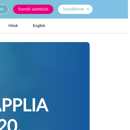
ek
Szerelő adatbázis
Szerelőknek
Hírek
English
PPLIA
0.