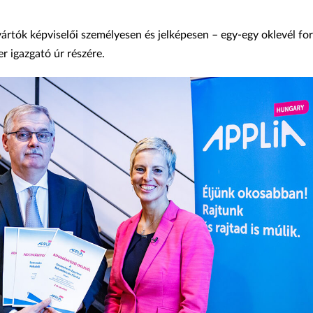
yártók képviselői személyesen és jelképesen – egy-egy oklevél f
er igazgató úr részére.