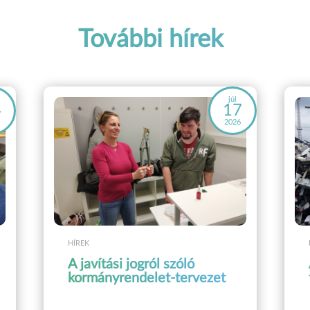
További hírek
júl
4
17
6
2026
HÍREK
A javítási jogról szóló
kormányrendelet-tervezet