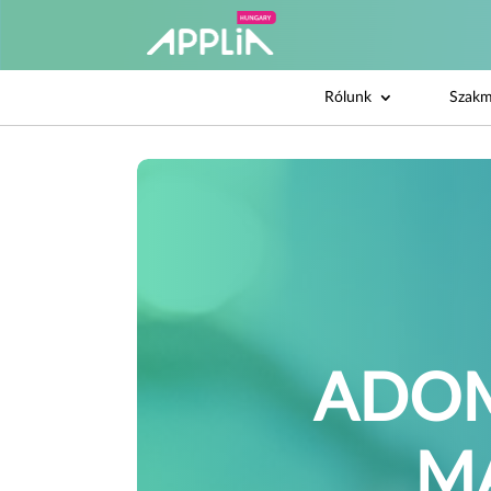
Rólunk
Szakm
ADOM
M