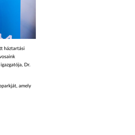
t háztartási
rvosaink
igazgatója, Dr.
pparkját, amely