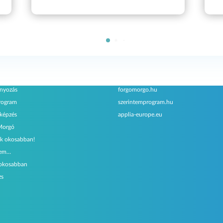
amjaink
Testvéroldalak
nyozás
forgomorgo.hu
rogram
szerintemprogram.hu
őképzés
applia-europe.eu
Morgó
k okosabban!
tem…
 okosabban
zs