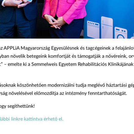
z APPLiA Magyarország Egyesülésnek és tagcégeinek a felajánlot
yban növelik betegeink komfortját és támogatják a nővéreink, o
” – emelte ki a Semmelweis Egyetem Rehabilitációs Klinikájának 
nlásoknak köszönhetően modernizálni tudja meglévő háztartási gé
ság növelésével előmozdítja az intézmény fenntarthatóságát.
gy segíthettünk!
ábbi linkre kattintva érhető el.