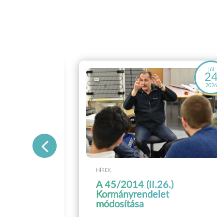
máj
júl
28
2
2026
202
HÍREK
A 45/2014 (II.26.)
OSZ
Kormányrendelet
módosítása