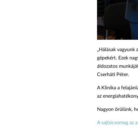
„Hálásak vagyunk a
gépekért. Ezek nag
áldozatos munkáját
Cserháti Péter.
A Klinika a felajá
az energiahatékony
Nagyon örülünk, ho
A sajtócsomag az al