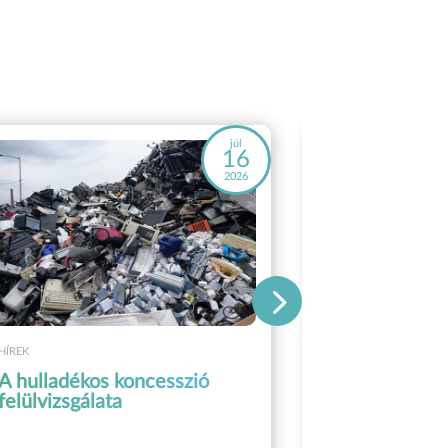
júl
16
2026
HÍREK
HÍREK
Az EPR díjt
A hulladékos koncesszió
felülvizsgálata