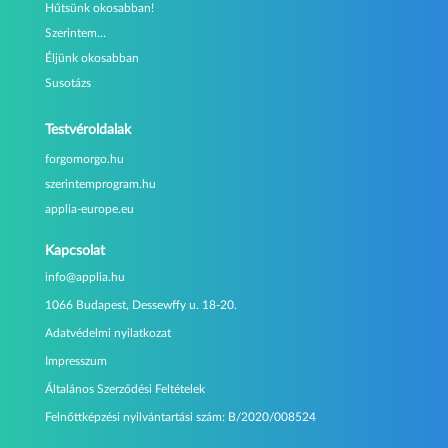
Hűtsünk okosabban!
Szerintem…
Éljünk okosabban
Susotázs
Testvéroldalak
forgomorgo.hu
szerintemprogram.hu
applia-europe.eu
Kapcsolat
info@applia.hu
1066 Budapest, Dessewffy u. 18-20.
Adatvédelmi nyilatkozat
Impresszum
Általános Szerződési Feltételek
Felnőttképzési nyilvántartási szám:
B/2020/008524