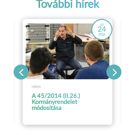
További hírek
áj
júl
8
24
26
2026
HÍREK
A 45/2014 (II.26.)
Kormányrendelet
módosítása