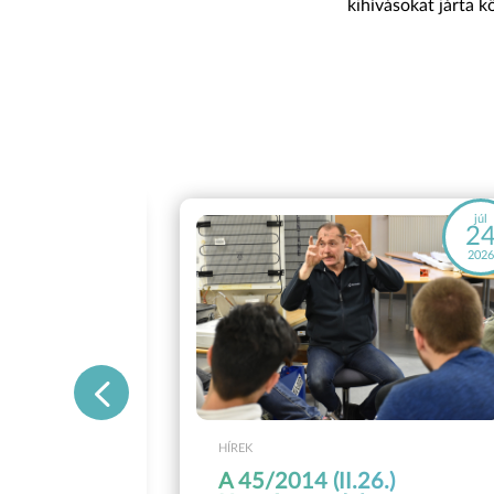
kihívásokat járta 
máj
júl
28
2
2026
202
HÍREK
A 45/2014 (II.26.)
OSZ