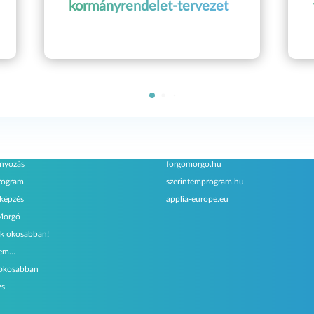
kormányrendelet-tervezet
amjaink
Testvéroldalak
nyozás
forgomorgo.hu
rogram
szerintemprogram.hu
őképzés
applia-europe.eu
Morgó
k okosabban!
tem…
 okosabban
zs