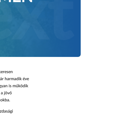
keresen
ár harmadik éve
ogyan is működik
 a jövő
sokba.
zdasági