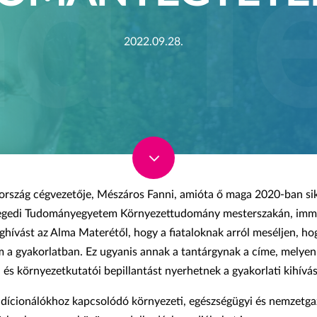
2022.09.28.
3
rszág cégvezetője, Mészáros Fanni, amióta ő maga 2020-ban si
zegedi Tudományegyetem Környezettudomány mesterszakán, imm
hívást az Alma Materétől, hogy a fiataloknak arról meséljen, h
 a gyakorlatban. Ez ugyanis annak a tantárgynak a címe, melyen
és környezetkutatói bepillantást nyerhetnek a gyakorlati kihívá
ndícionálókhoz kapcsolódó környezeti, egészségügyi és nemzetga