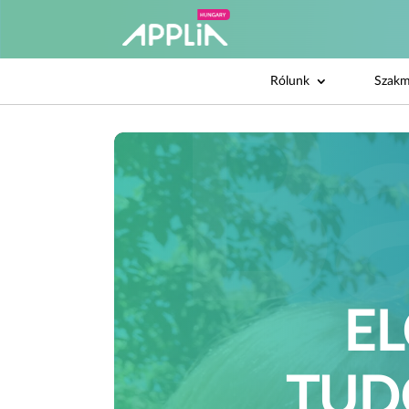
Rólunk
Szakm
EL
TUD