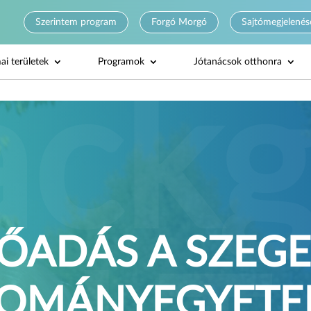
Szerintem program
Forgó Morgó
Sajtómegjelenés
ai területek
Programok
Jótanácsok otthonra
ŐADÁS A SZEGE
OMÁNYEGYET