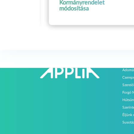
Kormányrendelet
módosítása
Progr
Adomá
Cserep
Szerel
Forgó 
Hűtsün
Szerin
Éljünk
Susotá