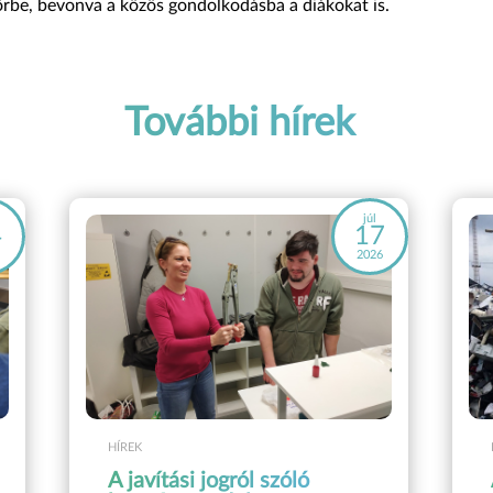
körbe, bevonva a közös gondolkodásba a diákokat is.
További hírek
júl
4
17
6
2026
HÍREK
A javítási jogról szóló