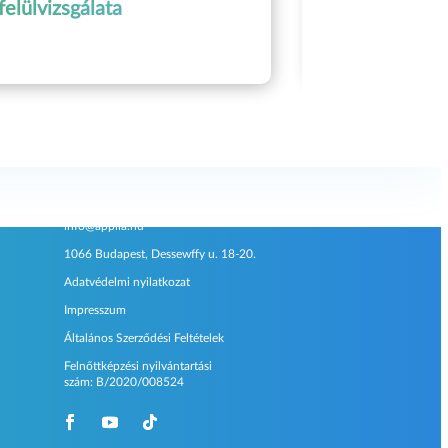
felülvizsgálata
Kapcsolat
info@applia.hu
1066 Budapest, Dessewffy u. 18-20.
Adatvédelmi nyilatkozat
Impresszum
Általános Szerződési Feltételek
Felnőttképzési nyilvántartási
szám:
B/2020/008524