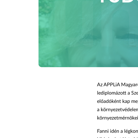
Az APPLiA Magyaro
lediplomázott a S
előadóként kap meg
a környezetvédelem
környezetmérnökei 
Fanni idén a légko