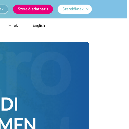
ek
Szerelő adatbázis
Szerelőknek
Hírek
English
DI
EMEN