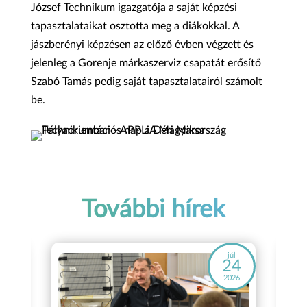
József Technikum igazgatója a saját képzési
tapasztalataikat osztotta meg a diákokkal. A
jászberényi képzésen az előző évben végzett és
jelenleg a Gorenje márkaszerviz csapatát erősítő
Szabó Tamás pedig saját tapasztalatairól számolt
be.
További hírek
áj
júl
8
24
26
2026