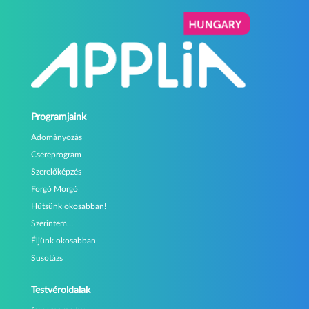
Programjaink
Adományozás
Csereprogram
Szerelőképzés
Forgó Morgó
Hűtsünk okosabban!
Szerintem…
Éljünk okosabban
Susotázs
Testvéroldalak