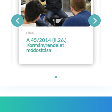
HÍREK
A 45/2014 (II.26.)
Kormányrendelet
módosítása