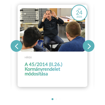
áj
júl
8
24
26
2026
HÍREK
A 45/2014 (II.26.)
Kormányrendelet
módosítása