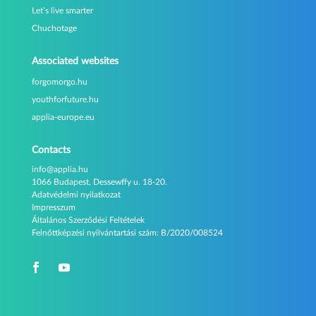
Let’s live smarter
Chuchotage
Associated websites
forgomorgo.hu
youthforfuture.hu
applia-europe.eu
Contacts
info@applia.hu
1066 Budapest, Dessewffy u. 18-20.
Adatvédelmi nyilatkozat
Impresszum
Általános Szerződési Feltételek
Felnőttképzési nyilvántartási szám:
B/2020/008524