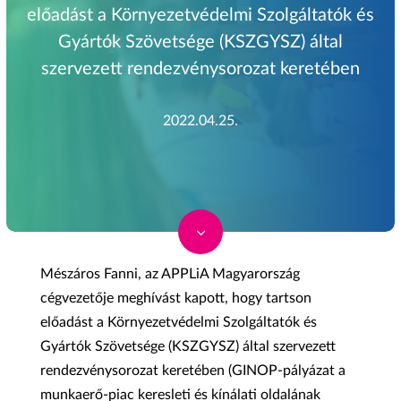
előadást a Környezetvédelmi Szolgáltatók és
Gyártók Szövetsége (KSZGYSZ) által
szervezett rendezvénysorozat keretében
2022.04.25.
3
Mészáros Fanni, az APPLiA Magyarország
cégvezetője meghívást kapott, hogy tartson
előadást a Környezetvédelmi Szolgáltatók és
Gyártók Szövetsége (KSZGYSZ) által szervezett
rendezvénysorozat keretében (GINOP-pályázat a
munkaerő-piac keresleti és kínálati oldalának