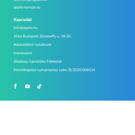
applia-europe.eu
Kapcsolat
info@applia.hu
1066 Budapest, Dessewffy u. 18-20.
Adatvédelmi nyilatkozat
Impresszum
Általános Szerződési Feltételek
Felnőttképzési nyilvántartási szám:
B/2020/008524
Copyright © 2024 APPLiA Magyarország Egyesülés
| Minden jog fenntartva!