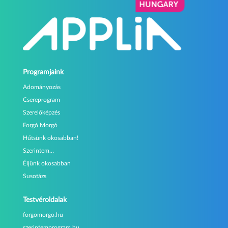
Programjaink
Adományozás
Csereprogram
Szerelőképzés
Forgó Morgó
Hűtsünk okosabban!
Szerintem…
Éljünk okosabban
Susotázs
Testvéroldalak
forgomorgo.hu
szerintemprogram.hu