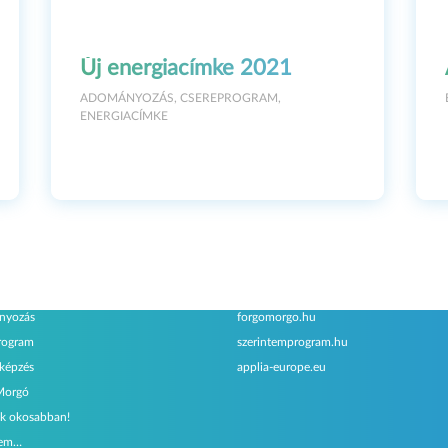
Új energiacímke 2021
ADOMÁNYOZÁS
,
CSEREPROGRAM
,
ENERGIACÍMKE
amjaink
Testvéroldalak
nyozás
forgomorgo.hu
rogram
szerintemprogram.hu
őképzés
applia-europe.eu
Morgó
k okosabban!
tem…