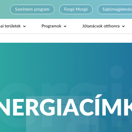
Szerintem program
Forgó Morgó
Sajtómegjelenés
ai területek
Programok
Jótanácsok otthonra
NERGIACÍM