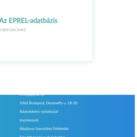
Az EPREL-adatbázis
ENERGIACÍMKE
Kapcsolat
info@applia.hu
1066 Budapest, Dessewffy u. 18-20.
Adatvédelmi nyilatkozat
Impresszum
Általános Szerződési Feltételek