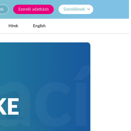
ek
Szerelő adatbázis
Szerelőknek
Hírek
English
KE