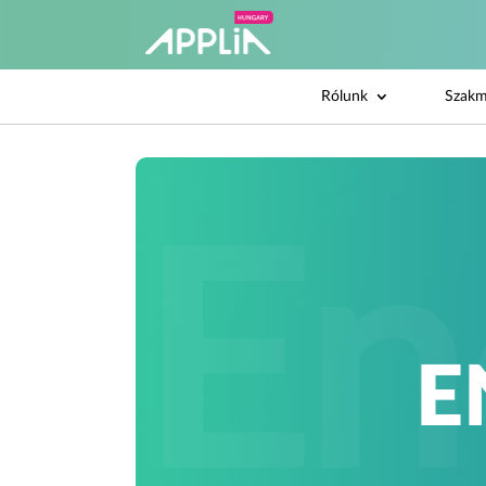
Rólunk
Szakm
E