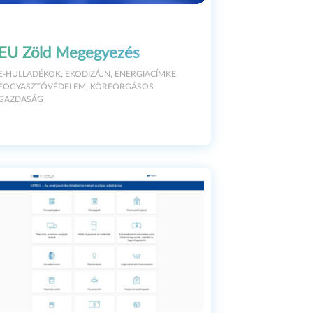
EU Zöld Megegyezés
E-HULLADÉKOK
,
EKODIZÁJN
,
ENERGIACÍMKE
,
FOGYASZTÓVÉDELEM
,
KÖRFORGÁSOS
GAZDASÁG