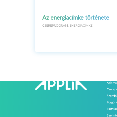
Az energiacímke története
CSEREPROGRAM
,
ENERGIACÍMKE
Progr
Adomá
Cserep
Szerel
Forgó 
Hűtsün
Szerin